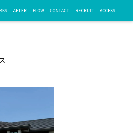
RKS
AFTER
FLOW
CONTACT
RECRUIT
ACCESS
ス